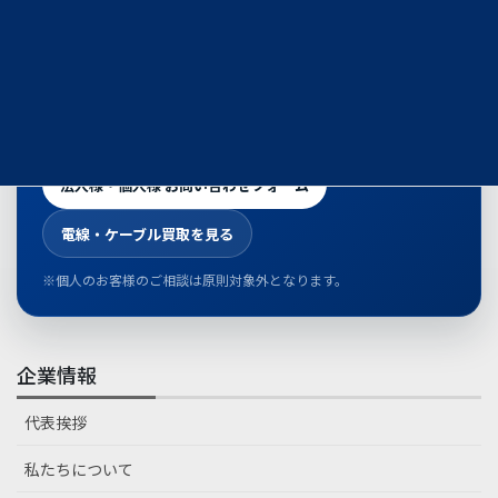
所在地／撤去物の種類／概算数量／保管状況／搬出導線／
車両条件／希望日程を共有ください。
工程と安全を前提に、実行可能な回収スキームをご提案し
ます。
法人様・個人様 お問い合わせフォーム
電線・ケーブル買取を見る
※個人のお客様のご相談は原則対象外となります。
企業情報
代表挨拶
私たちについて